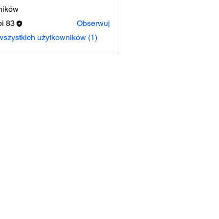
ników
i 83
Obserwuj
szystkich użytkowników (1)